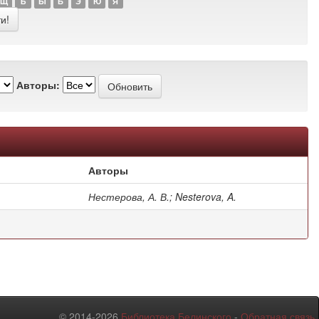
Щ
Ъ
Ы
Ь
Э
Ю
Я
Авторы:
Авторы
Нестерова, А. В.; Nesterova, A.
© 2014-2026
Библиотека Белинского
-
Обратная связь