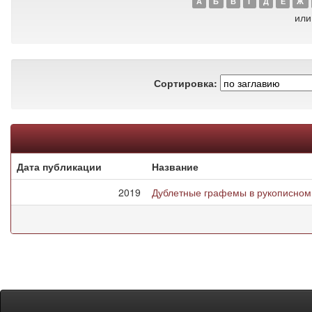
А
Б
В
Г
Д
Е
Ж
или
Сортировка:
Дата публикации
Название
2019
Дублетные графемы в рукописном 