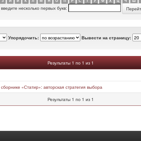
З
И
Й
К
Л
М
Н
О
П
Р
С
Т
У
Ф
Х
Ц
Ч
Ш
 введите несколько первых букв:
Упорядочить:
Вывести на страницу:
Результаты 1 по 1 из 1
сборнике «Статир»: авторская стратегия выбора
Результаты 1 по 1 из 1