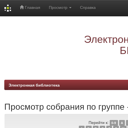
Главная
Просмотр
Справка
Skip
navigation
Электрон
Б
Электронная библиотека
Просмотр собрания по группе 
Перейти к:
0-9
A