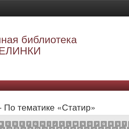
ная библиотека
ЕЛИНКИ
- По тематике «Статир»
B
C
D
E
F
G
H
I
J
K
L
M
N
O
P
Q
R
S
T