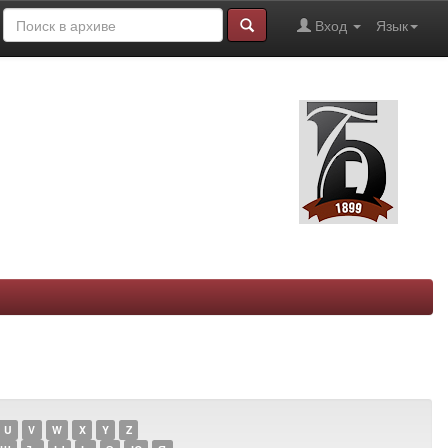
Вход
Язык
U
V
W
X
Y
Z