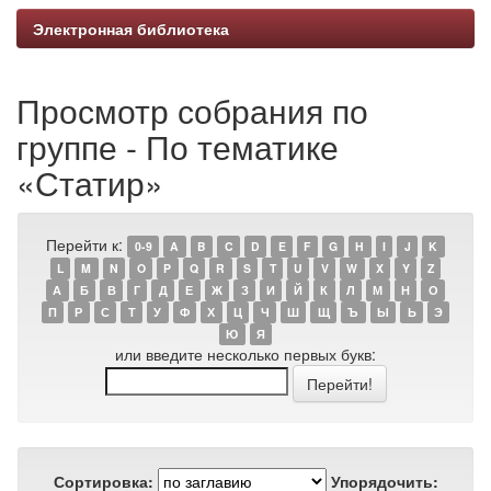
Электронная библиотека
Просмотр собрания по
группе - По тематике
«Статир»
Перейти к:
0-9
A
B
C
D
E
F
G
H
I
J
K
L
M
N
O
P
Q
R
S
T
U
V
W
X
Y
Z
А
Б
В
Г
Д
Е
Ж
З
И
Й
К
Л
М
Н
О
П
Р
С
Т
У
Ф
Х
Ц
Ч
Ш
Щ
Ъ
Ы
Ь
Э
Ю
Я
или введите несколько первых букв:
Сортировка:
Упорядочить: