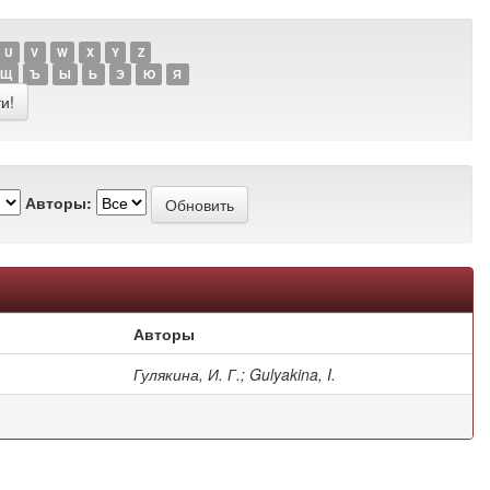
U
V
W
X
Y
Z
Щ
Ъ
Ы
Ь
Э
Ю
Я
Авторы:
Авторы
Гулякина, И. Г.; Gulyakina, I.