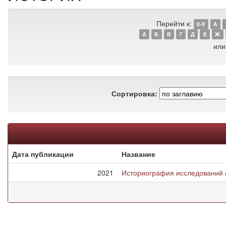
Перейти к:
0-9
A
А
Б
В
Г
Д
Е
Ж
или
Сортировка:
Дата публикации
Название
2021
Историография исследований о