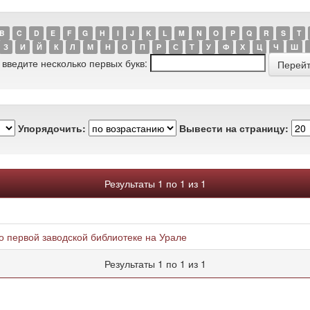
B
C
D
E
F
G
H
I
J
K
L
M
N
O
P
Q
R
S
T
З
И
Й
К
Л
М
Н
О
П
Р
С
Т
У
Ф
Х
Ц
Ч
Ш
 введите несколько первых букв:
Упорядочить:
Вывести на страницу:
Результаты 1 по 1 из 1
 первой заводской библиотеке на Урале
Результаты 1 по 1 из 1