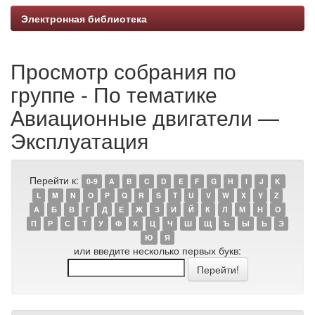
Электронная библиотека
Просмотр собрания по
группе - По тематике
Авиационные двигатели —
Эксплуатация
Перейти к:
0-9
A
B
C
D
E
F
G
H
I
J
K
L
M
N
O
P
Q
R
S
T
U
V
W
X
Y
Z
А
Б
В
Г
Д
Е
Ж
З
И
Й
К
Л
М
Н
О
П
Р
С
Т
У
Ф
Х
Ц
Ч
Ш
Щ
Ъ
Ы
Ь
Э
Ю
Я
или введите несколько первых букв: