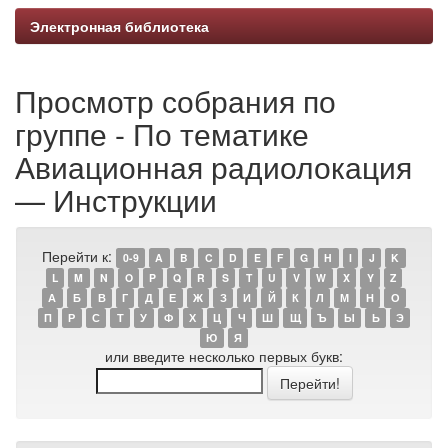
Электронная библиотека
Просмотр собрания по
группе - По тематике
Авиационная радиолокация
— Инструкции
Перейти к:
0-9
A
B
C
D
E
F
G
H
I
J
K
L
M
N
O
P
Q
R
S
T
U
V
W
X
Y
Z
А
Б
В
Г
Д
Е
Ж
З
И
Й
К
Л
М
Н
О
П
Р
С
Т
У
Ф
Х
Ц
Ч
Ш
Щ
Ъ
Ы
Ь
Э
Ю
Я
или введите несколько первых букв: