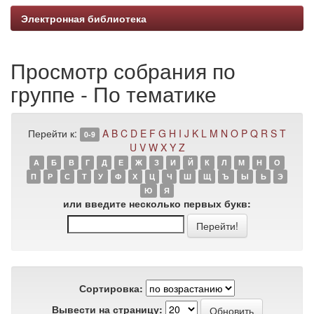
Электронная библиотека
Просмотр собрания по
группе - По тематике
Перейти к:
A
B
C
D
E
F
G
H
I
J
K
L
M
N
O
P
Q
R
S
T
0-9
U
V
W
X
Y
Z
А
Б
В
Г
Д
Е
Ж
З
И
Й
К
Л
М
Н
О
П
Р
С
Т
У
Ф
Х
Ц
Ч
Ш
Щ
Ъ
Ы
Ь
Э
Ю
Я
или введите несколько первых букв:
Сортировка:
Вывести на страницу: