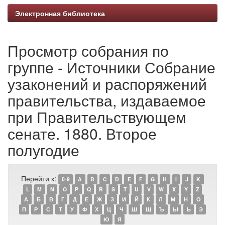
Электронная библиотека
Просмотр собрания по
группе - Источники Собрание
узаконений и распоряжений
правительства, издаваемое
при Правительствующем
сенате. 1880. Второе
полугодие
Перейти к:
0-9
A
B
C
D
E
F
G
H
I
J
K
L
M
N
O
P
Q
R
S
T
U
V
W
X
Y
Z
А
Б
В
Г
Д
Е
Ж
З
И
Й
К
Л
М
Н
О
П
Р
С
Т
У
Ф
Х
Ц
Ч
Ш
Щ
Ъ
Ы
Ь
Э
Ю
Я