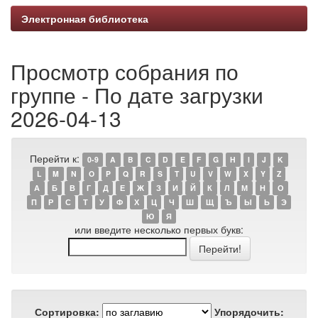
Электронная библиотека
Просмотр собрания по
группе - По дате загрузки
2026-04-13
Перейти к:
0-9
A
B
C
D
E
F
G
H
I
J
K
L
M
N
O
P
Q
R
S
T
U
V
W
X
Y
Z
А
Б
В
Г
Д
Е
Ж
З
И
Й
К
Л
М
Н
О
П
Р
С
Т
У
Ф
Х
Ц
Ч
Ш
Щ
Ъ
Ы
Ь
Э
Ю
Я
или введите несколько первых букв:
Сортировка:
Упорядочить: