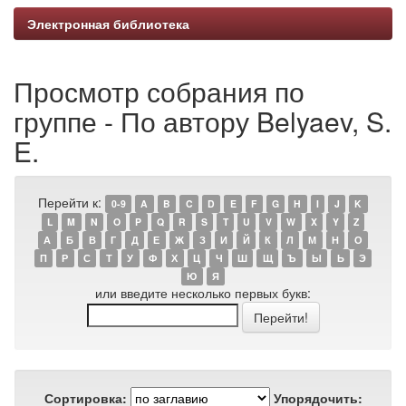
Электронная библиотека
Просмотр собрания по
группе - По автору Belyaev, S.
E.
Перейти к:
0-9
A
B
C
D
E
F
G
H
I
J
K
L
M
N
O
P
Q
R
S
T
U
V
W
X
Y
Z
А
Б
В
Г
Д
Е
Ж
З
И
Й
К
Л
М
Н
О
П
Р
С
Т
У
Ф
Х
Ц
Ч
Ш
Щ
Ъ
Ы
Ь
Э
Ю
Я
или введите несколько первых букв:
Сортировка:
Упорядочить: