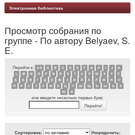
Электронная библиотека
Просмотр собрания по
группе - По автору Belyaev, S.
E.
Перейти к:
0-9
A
B
C
D
E
F
G
H
I
J
K
L
M
N
O
P
Q
R
S
T
U
V
W
X
Y
Z
А
Б
В
Г
Д
Е
Ж
З
И
Й
К
Л
М
Н
О
П
Р
С
Т
У
Ф
Х
Ц
Ч
Ш
Щ
Ъ
Ы
Ь
Э
Ю
Я
или введите несколько первых букв:
Сортировка:
Упорядочить: