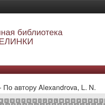
ная библиотека
ЕЛИНКИ
 По автору Alexandrova, L. N.
B
C
D
E
F
G
H
I
J
K
L
M
N
O
P
Q
R
S
T