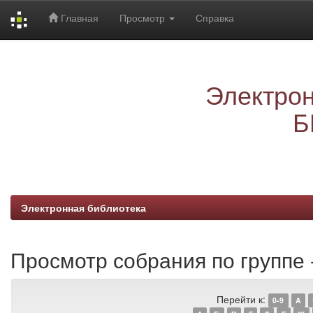
Главная
Просмотр
Справка
Skip
navigation
Электрон
Б
Электронная библиотека
Просмотр собрания по группе -
Перейти к:
0-9
A