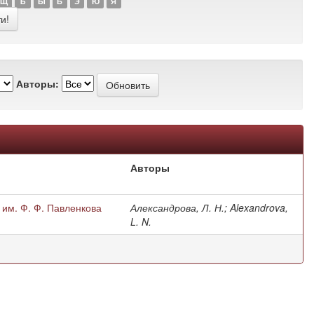
Щ
Ъ
Ы
Ь
Э
Ю
Я
Авторы:
Авторы
 им. Ф. Ф. Павленкова
Александрова, Л. Н.; Alexandrova,
L. N.