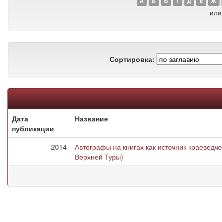
А
Б
В
Г
Д
Е
Ж
или
Сортировка:
Дата
Название
публикации
2014
Автографы на книгах как источник краеведч
Верхней Туры)