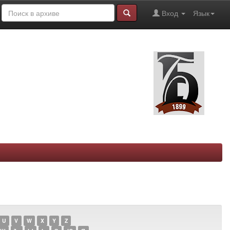
Вход
Язык
U
V
W
X
Y
Z