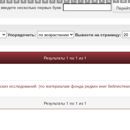
З
И
Й
К
Л
М
Н
О
П
Р
С
Т
У
Ф
Х
Ц
Ч
Ш
 введите несколько первых букв:
Упорядочить:
Вывести на страницу:
Результаты 1 по 1 из 1
еских исследований: (по материалам фонда редких книг библиотеки
Результаты 1 по 1 из 1