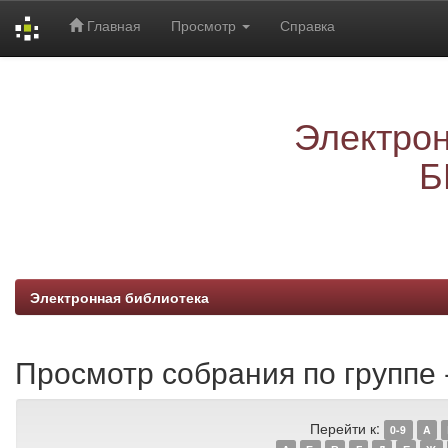
Главная
Просмотр
Справка
Skip
navigation
Электрон
Б
Электронная библиотека
Просмотр собрания по группе -
Перейти к:
0-9
A