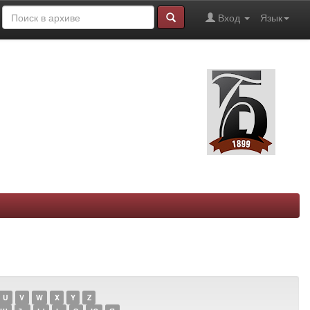
Вход
Язык
U
V
W
X
Y
Z