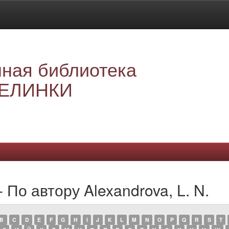
ная библиотека
ЕЛИНКИ
 По автору Alexandrova, L. N.
B
C
D
E
F
G
H
I
J
K
L
M
N
O
P
Q
R
S
T