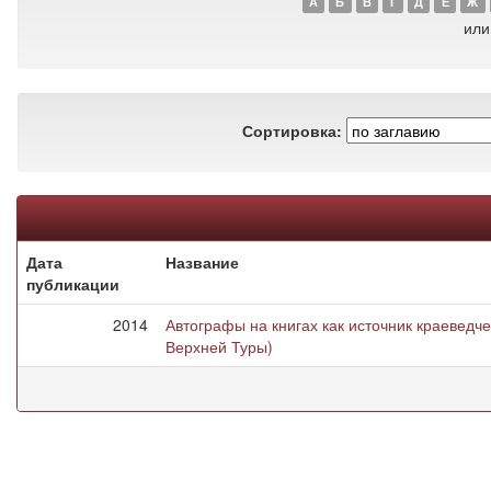
А
Б
В
Г
Д
Е
Ж
или
Сортировка:
Дата
Название
публикации
2014
Автографы на книгах как источник краеведч
Верхней Туры)