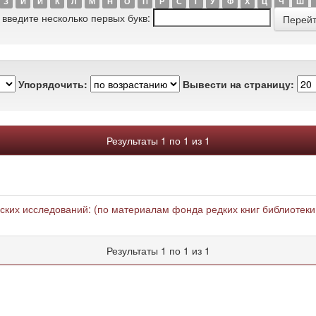
З
И
Й
К
Л
М
Н
О
П
Р
С
Т
У
Ф
Х
Ц
Ч
Ш
 введите несколько первых букв:
Упорядочить:
Вывести на страницу:
Результаты 1 по 1 из 1
еских исследований: (по материалам фонда редких книг библиотеки
Результаты 1 по 1 из 1