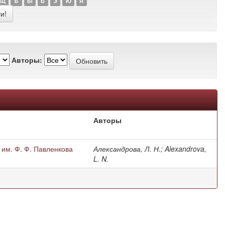
Щ
Ъ
Ы
Ь
Э
Ю
Я
Авторы:
Авторы
 им. Ф. Ф. Павленкова
Александрова, Л. Н.; Alexandrova,
L. N.