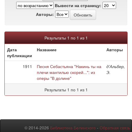
Вывести на страницу:
Авторы:
Результаты 1 по 1 из 1
Дата
Название
Авторы
публикации
1911
Песня Себастьяна "Накинь ты на
д'Альбер,
плечи мантилью скорей...": из
Э.
оперы "В долине"
Результаты 1 по 1 из 1
© 2014-2026
Библиотека Белинского
-
Обратная связь