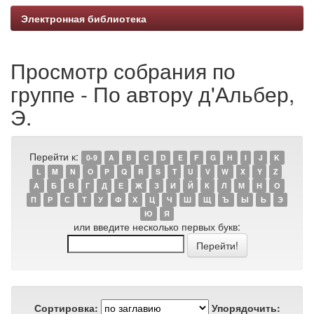
Электронная библиотека
Просмотр собрания по
группе - По автору д'Альбер,
Э.
Перейти к:
0-9
A
B
C
D
E
F
G
H
I
J
K
L
M
N
O
P
Q
R
S
T
U
V
W
X
Y
Z
А
Б
В
Г
Д
Е
Ж
З
И
Й
К
Л
М
Н
О
П
Р
С
Т
У
Ф
Х
Ц
Ч
Ш
Щ
Ъ
Ы
Ь
Э
Ю
Я
или введите несколько первых букв:
Сортировка:
Упорядочить: