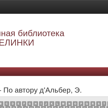
ная библиотека
ЕЛИНКИ
 По автору д'Альбер, Э.
B
C
D
E
F
G
H
I
J
K
L
M
N
O
P
Q
R
S
T