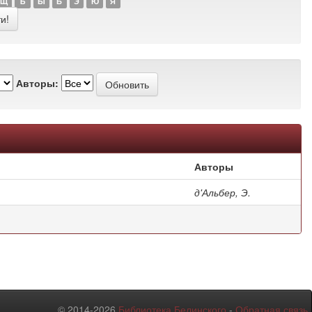
Щ
Ъ
Ы
Ь
Э
Ю
Я
Авторы:
Авторы
д'Альбер, Э.
© 2014-2026
Библиотека Белинского
-
Обратная связь