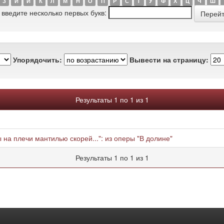
З
И
Й
К
Л
М
Н
О
П
Р
С
Т
У
Ф
Х
Ц
Ч
Ш
 введите несколько первых букв:
Упорядочить:
Вывести на страницу:
Результаты 1 по 1 из 1
 на плечи мантилью скорей...": из оперы "В долине"
Результаты 1 по 1 из 1