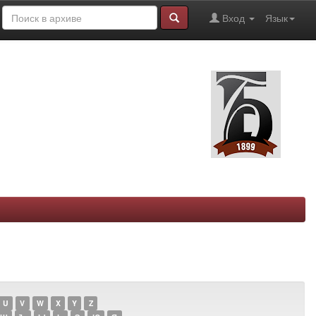
Вход
Язык
U
V
W
X
Y
Z