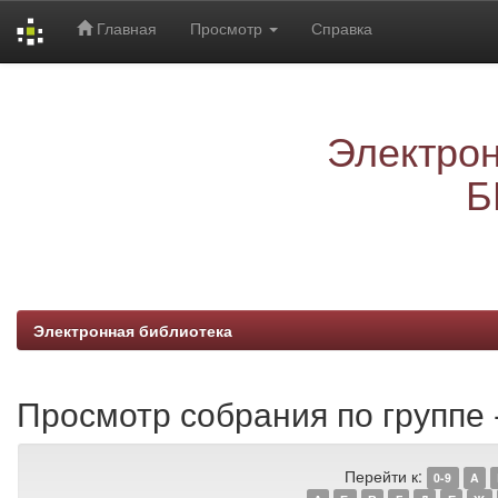
Главная
Просмотр
Справка
Skip
navigation
Электрон
Б
Электронная библиотека
Просмотр собрания по группе -
Перейти к:
0-9
A