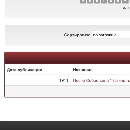
А
Б
В
Г
Д
Е
Ж
или
Сортировка:
Дата публикации
Название
1911
Песня Себастьяна "Накинь ты