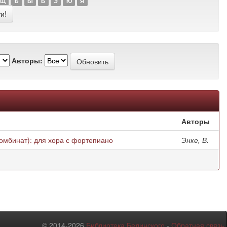
Щ
Ъ
Ы
Ь
Э
Ю
Я
Авторы:
Авторы
омбинат): для хора с фортепиано
Энке, В.
© 2014-2026
Библиотека Белинского
-
Обратная связь