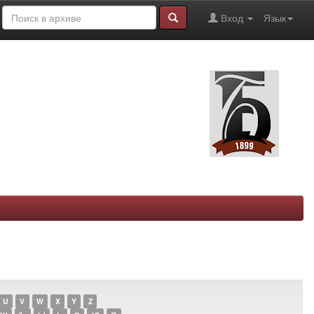
Вход
Язык
U
V
W
X
Y
Z