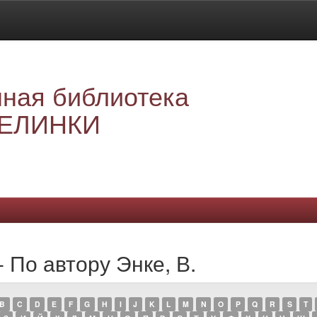
ная библиотека
ЕЛИНКИ
 По автору Энке, В.
B
C
D
E
F
G
H
I
J
K
L
M
N
O
P
Q
R
S
T