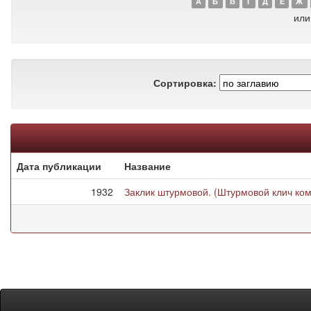
А
Б
В
Г
Д
Е
Ж
или
Сортировка:
Дата публикации
Название
1932
Заклик штурмовой. (Штурмовой клич ко