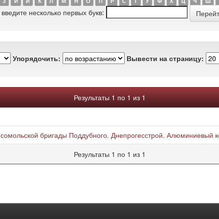
З
И
Й
К
Л
М
Н
О
П
Р
С
Т
У
Ф
Х
Ц
Ч
Ш
 введите несколько первых букв:
Упорядочить:
Вывести на страницу:
Результаты 1 по 1 из 1
мсомольской бригады Поддубного. Днепрогесстрой. Алюминиевый к
Результаты 1 по 1 из 1