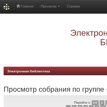
Главная
Просмотр
Справка
Skip
navigation
Электрон
Б
Электронная библиотека
Просмотр собрания по группе -
Перейти к:
0-9
A