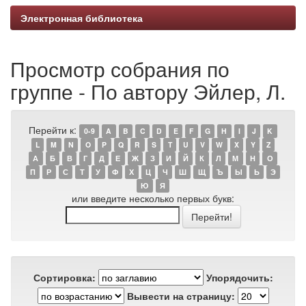
Электронная библиотека
Просмотр собрания по
группе - По автору Эйлер, Л.
Перейти к:
0-9
A
B
C
D
E
F
G
H
I
J
K
L
M
N
O
P
Q
R
S
T
U
V
W
X
Y
Z
А
Б
В
Г
Д
Е
Ж
З
И
Й
К
Л
М
Н
О
П
Р
С
Т
У
Ф
Х
Ц
Ч
Ш
Щ
Ъ
Ы
Ь
Э
Ю
Я
или введите несколько первых букв:
Сортировка:
Упорядочить:
Вывести на страницу: