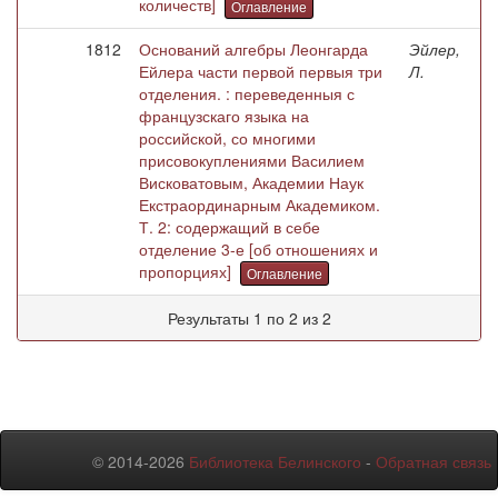
количеств]
Оглавление
1812
Оснований алгебры Леонгарда
Эйлер,
Ейлера части первой первыя три
Л.
отделения. : переведенныя с
французскаго языка на
российской, со многими
присовокуплениями Василием
Висковатовым, Академии Наук
Екстраординарным Академиком.
Т. 2: содержащий в себе
отделение 3-е [об отношениях и
пропорциях]
Оглавление
Результаты 1 по 2 из 2
© 2014-2026
Библиотека Белинского
-
Обратная связь