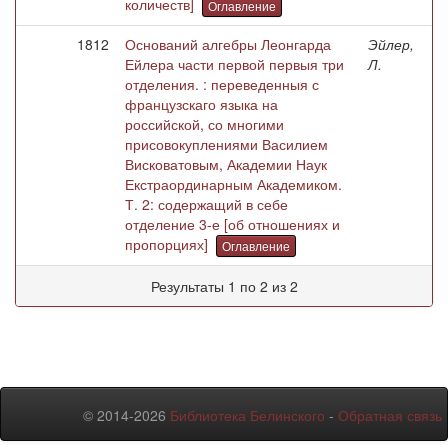
количеств]
Оглавление
1812
Оснований алгебры Леонгарда
Эйлер,
Ейлера части первой первыя три
Л.
отделения. : переведенныя с
французскаго языка на
российской, со многими
присовокуплениями Василием
Висковатовым, Академии Наук
Екстраординарным Академиком.
Т. 2: содержащий в себе
отделение 3-е [об отношениях и
пропорциях]
Оглавление
Результаты 1 по 2 из 2
© 2014-2026
Библиотека Белинского
-
Обратная связь