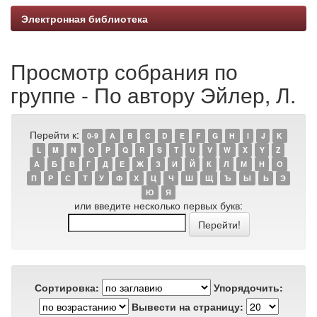
Электронная библиотека
Просмотр собрания по
группе - По автору Эйлер, Л.
Перейти к:
0-9
A
B
C
D
E
F
G
H
I
J
K
L
M
N
O
P
Q
R
S
T
U
V
W
X
Y
Z
А
Б
В
Г
Д
Е
Ж
З
И
Й
К
Л
М
Н
О
П
Р
С
Т
У
Ф
Х
Ц
Ч
Ш
Щ
Ъ
Ы
Ь
Э
Ю
Я
или введите несколько первых букв:
Сортировка:
Упорядочить:
Вывести на страницу: