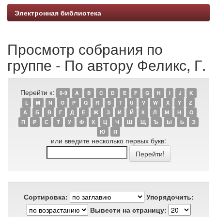
Электронная библиотека
Просмотр собрания по
группе - По автору Феликс, Г.
Перейти к:
0-9
A
B
C
D
E
F
G
H
I
J
K
L
M
N
O
P
Q
R
S
T
U
V
W
X
Y
Z
А
Б
В
Г
Д
Е
Ж
З
И
Й
К
Л
М
Н
О
П
Р
С
Т
У
Ф
Х
Ц
Ч
Ш
Щ
Ъ
Ы
Ь
Э
Ю
Я
или введите несколько первых букв:
Сортировка:
Упорядочить:
Вывести на страницу: