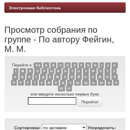
Электронная библиотека
Просмотр собрания по
группе - По автору Фейгин,
М. М.
Перейти к:
0-9
A
B
C
D
E
F
G
H
I
J
K
L
M
N
O
P
Q
R
S
T
U
V
W
X
Y
Z
А
Б
В
Г
Д
Е
Ж
З
И
Й
К
Л
М
Н
О
П
Р
С
Т
У
Ф
Х
Ц
Ч
Ш
Щ
Ъ
Ы
Ь
Э
Ю
Я
или введите несколько первых букв:
Сортировка:
Упорядочить: