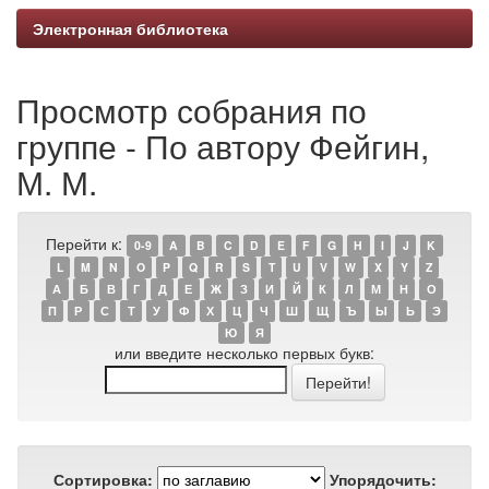
Электронная библиотека
Просмотр собрания по
группе - По автору Фейгин,
М. М.
Перейти к:
0-9
A
B
C
D
E
F
G
H
I
J
K
L
M
N
O
P
Q
R
S
T
U
V
W
X
Y
Z
А
Б
В
Г
Д
Е
Ж
З
И
Й
К
Л
М
Н
О
П
Р
С
Т
У
Ф
Х
Ц
Ч
Ш
Щ
Ъ
Ы
Ь
Э
Ю
Я
или введите несколько первых букв:
Сортировка:
Упорядочить: