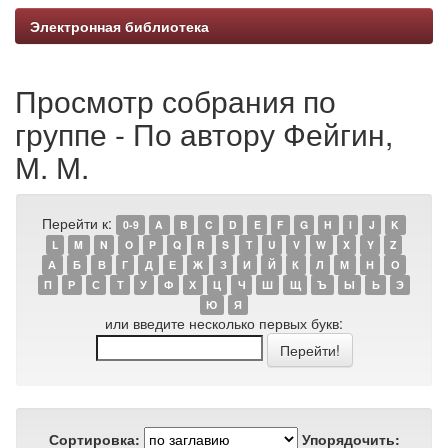
Электронная библиотека
Просмотр собрания по
группе - По автору Фейгин,
М. М.
Перейти к:
0-9
A
B
C
D
E
F
G
H
I
J
K
L
M
N
O
P
Q
R
S
T
U
V
W
X
Y
Z
А
Б
В
Г
Д
Е
Ж
З
И
Й
К
Л
М
Н
О
П
Р
С
Т
У
Ф
Х
Ц
Ч
Ш
Щ
Ъ
Ы
Ь
Э
Ю
Я
или введите несколько первых букв:
Сортировка:
Упорядочить: