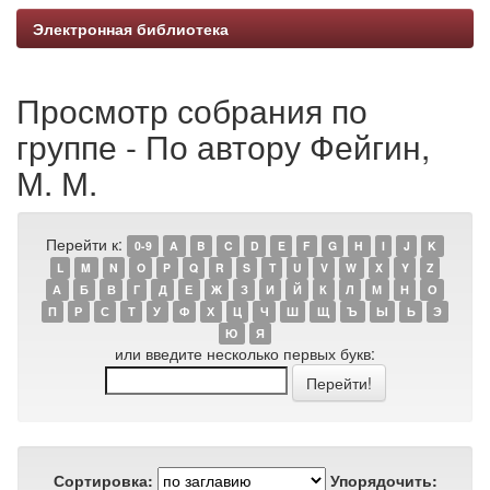
Электронная библиотека
Просмотр собрания по
группе - По автору Фейгин,
М. М.
Перейти к:
0-9
A
B
C
D
E
F
G
H
I
J
K
L
M
N
O
P
Q
R
S
T
U
V
W
X
Y
Z
А
Б
В
Г
Д
Е
Ж
З
И
Й
К
Л
М
Н
О
П
Р
С
Т
У
Ф
Х
Ц
Ч
Ш
Щ
Ъ
Ы
Ь
Э
Ю
Я
или введите несколько первых букв:
Сортировка:
Упорядочить: