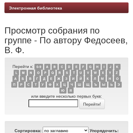
Электронная библиотека
Просмотр собрания по
группе - По автору Федосеев,
В. Ф.
Перейти к:
0-9
A
B
C
D
E
F
G
H
I
J
K
L
M
N
O
P
Q
R
S
T
U
V
W
X
Y
Z
А
Б
В
Г
Д
Е
Ж
З
И
Й
К
Л
М
Н
О
П
Р
С
Т
У
Ф
Х
Ц
Ч
Ш
Щ
Ъ
Ы
Ь
Э
Ю
Я
или введите несколько первых букв:
Сортировка:
Упорядочить: