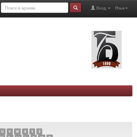
Вход
Язык
U
V
W
X
Y
Z