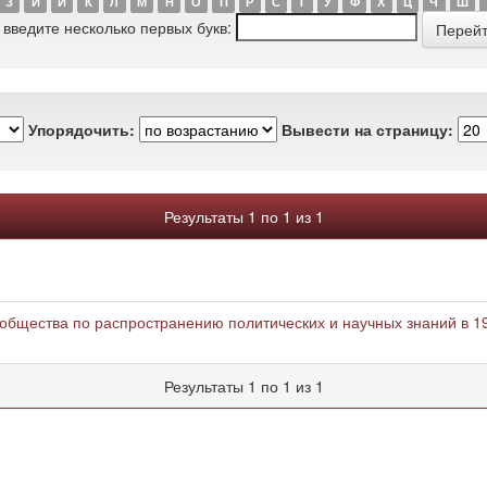
З
И
Й
К
Л
М
Н
О
П
Р
С
Т
У
Ф
Х
Ц
Ч
Ш
 введите несколько первых букв:
Упорядочить:
Вывести на страницу:
Результаты 1 по 1 из 1
общества по распространению политических и научных знаний в 19
Результаты 1 по 1 из 1