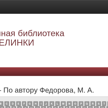
ная библиотека
ЕЛИНКИ
- По автору Федорова, М. А.
B
C
D
E
F
G
H
I
J
K
L
M
N
O
P
Q
R
S
T