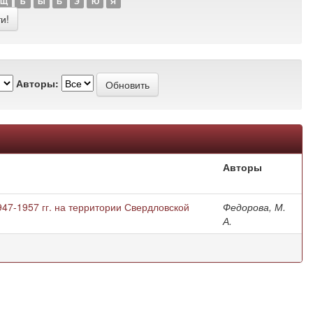
Щ
Ъ
Ы
Ь
Э
Ю
Я
Авторы:
Авторы
47-1957 гг. на территории Свердловской
Федорова, М.
А.