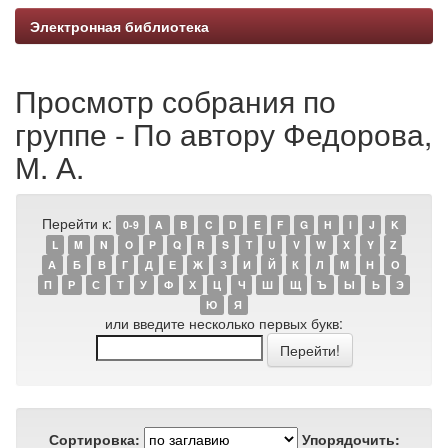
Электронная библиотека
Просмотр собрания по
группе - По автору Федорова,
М. А.
Перейти к:
0-9
A
B
C
D
E
F
G
H
I
J
K
L
M
N
O
P
Q
R
S
T
U
V
W
X
Y
Z
А
Б
В
Г
Д
Е
Ж
З
И
Й
К
Л
М
Н
О
П
Р
С
Т
У
Ф
Х
Ц
Ч
Ш
Щ
Ъ
Ы
Ь
Э
Ю
Я
или введите несколько первых букв:
Сортировка:
Упорядочить: