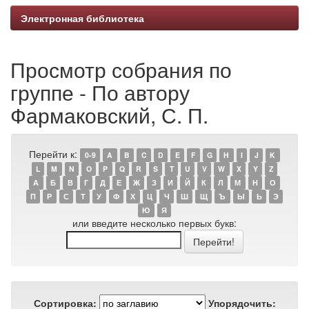
Электронная библиотека
Просмотр собрания по
группе - По автору
Фармаковский, С. П.
Перейти к:
0-9
A
B
C
D
E
F
G
H
I
J
K
L
M
N
O
P
Q
R
S
T
U
V
W
X
Y
Z
А
Б
В
Г
Д
Е
Ж
З
И
Й
К
Л
М
Н
О
П
Р
С
Т
У
Ф
Х
Ц
Ч
Ш
Щ
Ъ
Ы
Ь
Э
Ю
Я
или введите несколько первых букв:
Сортировка:
Упорядочить: