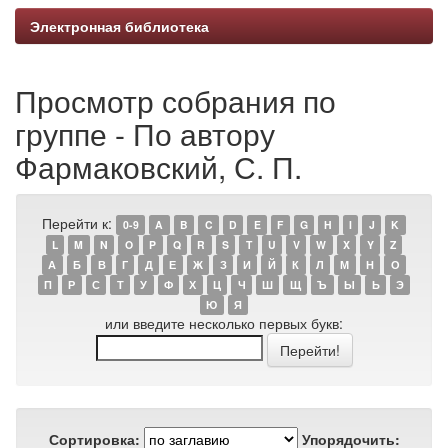
Электронная библиотека
Просмотр собрания по
группе - По автору
Фармаковский, С. П.
Перейти к:
0-9
A
B
C
D
E
F
G
H
I
J
K
L
M
N
O
P
Q
R
S
T
U
V
W
X
Y
Z
А
Б
В
Г
Д
Е
Ж
З
И
Й
К
Л
М
Н
О
П
Р
С
Т
У
Ф
Х
Ц
Ч
Ш
Щ
Ъ
Ы
Ь
Э
Ю
Я
или введите несколько первых букв:
Сортировка:
Упорядочить: