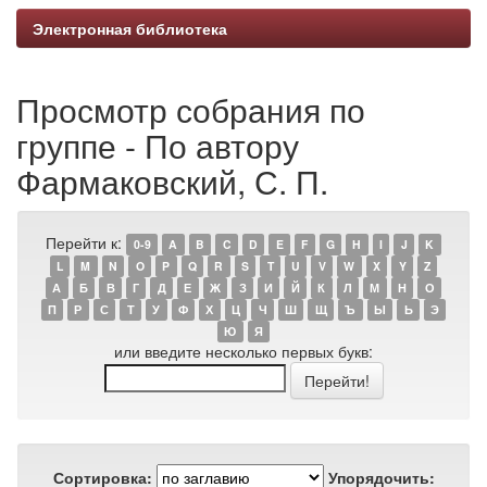
Электронная библиотека
Просмотр собрания по
группе - По автору
Фармаковский, С. П.
Перейти к:
0-9
A
B
C
D
E
F
G
H
I
J
K
L
M
N
O
P
Q
R
S
T
U
V
W
X
Y
Z
А
Б
В
Г
Д
Е
Ж
З
И
Й
К
Л
М
Н
О
П
Р
С
Т
У
Ф
Х
Ц
Ч
Ш
Щ
Ъ
Ы
Ь
Э
Ю
Я
или введите несколько первых букв:
Сортировка:
Упорядочить: