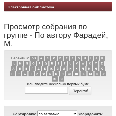
Электронная библиотека
Просмотр собрания по
группе - По автору Фарадей,
М.
Перейти к:
0-9
A
B
C
D
E
F
G
H
I
J
K
L
M
N
O
P
Q
R
S
T
U
V
W
X
Y
Z
А
Б
В
Г
Д
Е
Ж
З
И
Й
К
Л
М
Н
О
П
Р
С
Т
У
Ф
Х
Ц
Ч
Ш
Щ
Ъ
Ы
Ь
Э
Ю
Я
или введите несколько первых букв:
Сортировка:
Упорядочить: