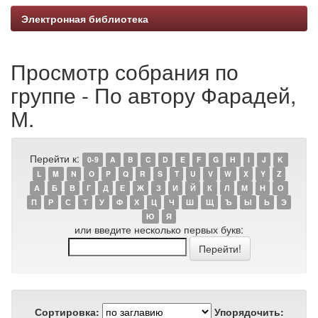
Электронная библиотека
Просмотр собрания по
группе - По автору Фарадей,
М.
Перейти к:
0-9
A
B
C
D
E
F
G
H
I
J
K
L
M
N
O
P
Q
R
S
T
U
V
W
X
Y
Z
А
Б
В
Г
Д
Е
Ж
З
И
Й
К
Л
М
Н
О
П
Р
С
Т
У
Ф
Х
Ц
Ч
Ш
Щ
Ъ
Ы
Ь
Э
Ю
Я
или введите несколько первых букв:
Сортировка:
Упорядочить: