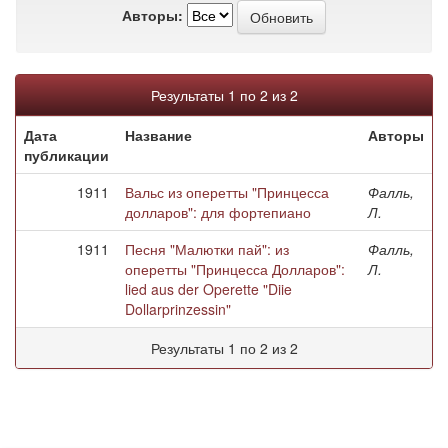
Авторы:
Результаты 1 по 2 из 2
Дата
Название
Авторы
публикации
1911
Вальс из оперетты "Принцесса
Фалль,
долларов": для фортепиано
Л.
1911
Песня "Малютки пай": из
Фалль,
оперетты "Принцесса Долларов":
Л.
lied aus der Operette "Diie
Dollarprinzessin"
Результаты 1 по 2 из 2