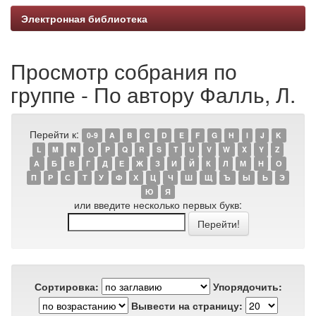
Электронная библиотека
Просмотр собрания по
группе - По автору Фалль, Л.
Перейти к:
0-9
A
B
C
D
E
F
G
H
I
J
K
L
M
N
O
P
Q
R
S
T
U
V
W
X
Y
Z
А
Б
В
Г
Д
Е
Ж
З
И
Й
К
Л
М
Н
О
П
Р
С
Т
У
Ф
Х
Ц
Ч
Ш
Щ
Ъ
Ы
Ь
Э
Ю
Я
или введите несколько первых букв:
Сортировка:
Упорядочить:
Вывести на страницу: