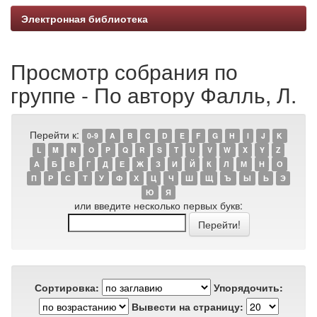
Электронная библиотека
Просмотр собрания по
группе - По автору Фалль, Л.
Перейти к:
0-9
A
B
C
D
E
F
G
H
I
J
K
L
M
N
O
P
Q
R
S
T
U
V
W
X
Y
Z
А
Б
В
Г
Д
Е
Ж
З
И
Й
К
Л
М
Н
О
П
Р
С
Т
У
Ф
Х
Ц
Ч
Ш
Щ
Ъ
Ы
Ь
Э
Ю
Я
или введите несколько первых букв:
Сортировка:
Упорядочить:
Вывести на страницу: