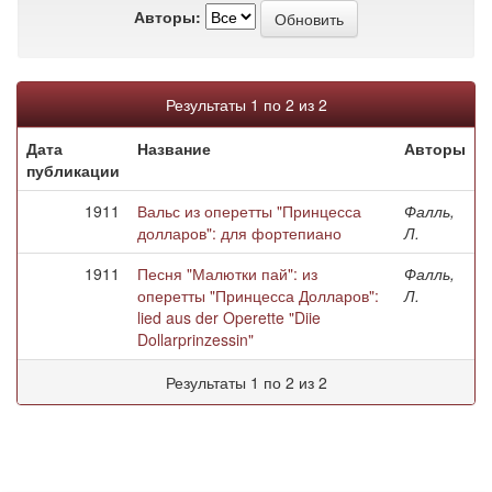
Авторы:
Результаты 1 по 2 из 2
Дата
Название
Авторы
публикации
1911
Вальс из оперетты "Принцесса
Фалль,
долларов": для фортепиано
Л.
1911
Песня "Малютки пай": из
Фалль,
оперетты "Принцесса Долларов":
Л.
lied aus der Operette "Diie
Dollarprinzessin"
Результаты 1 по 2 из 2