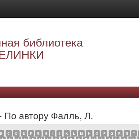
ная библиотека
ЕЛИНКИ
- По автору Фалль, Л.
B
C
D
E
F
G
H
I
J
K
L
M
N
O
P
Q
R
S
T