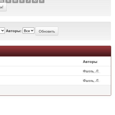
Щ
Ъ
Ы
Ь
Э
Ю
Я
Авторы:
Авторы
Фалль, Л.
Фалль, Л.