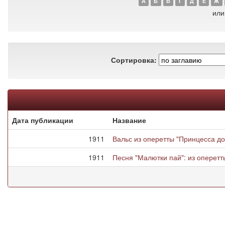
А
Б
В
Г
Д
Е
Ж
или
Сортировка:
Дата публикации
Название
1911
Вальс из оперетты "Принцесса д
1911
Песня "Малютки пай": из оперетты 