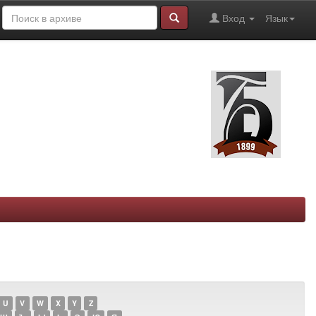
Вход
Язык
U
V
W
X
Y
Z