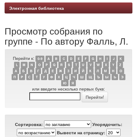
Электронная библиотека
Просмотр собрания по
группе - По автору Фалль, Л.
Перейти к:
0-9
A
B
C
D
E
F
G
H
I
J
K
L
M
N
O
P
Q
R
S
T
U
V
W
X
Y
Z
А
Б
В
Г
Д
Е
Ж
З
И
Й
К
Л
М
Н
О
П
Р
С
Т
У
Ф
Х
Ц
Ч
Ш
Щ
Ъ
Ы
Ь
Э
Ю
Я
или введите несколько первых букв:
Сортировка:
Упорядочить:
Вывести на страницу: