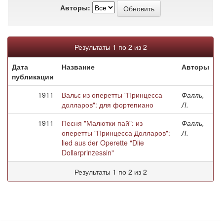
Авторы:
Результаты 1 по 2 из 2
Дата
Название
Авторы
публикации
1911
Вальс из оперетты "Принцесса
Фалль,
долларов": для фортепиано
Л.
1911
Песня "Малютки пай": из
Фалль,
оперетты "Принцесса Долларов":
Л.
lied aus der Operette "Diie
Dollarprinzessin"
Результаты 1 по 2 из 2