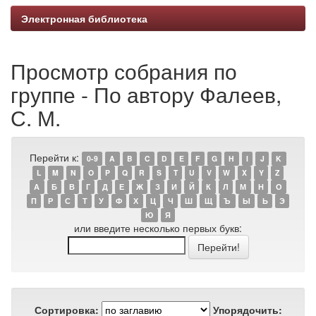
Электронная библиотека
Просмотр собрания по
группе - По автору Фалеев,
С. М.
Перейти к:
0-9
A
B
C
D
E
F
G
H
I
J
K
L
M
N
O
P
Q
R
S
T
U
V
W
X
Y
Z
А
Б
В
Г
Д
Е
Ж
З
И
Й
К
Л
М
Н
О
П
Р
С
Т
У
Ф
Х
Ц
Ч
Ш
Щ
Ъ
Ы
Ь
Э
Ю
Я
или введите несколько первых букв:
Сортировка:
Упорядочить: