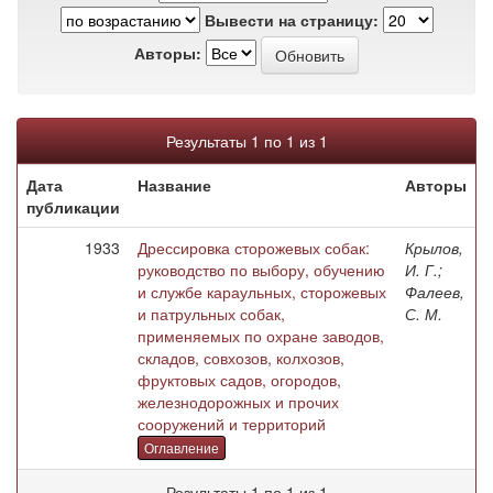
Вывести на страницу:
Авторы:
Результаты 1 по 1 из 1
Дата
Название
Авторы
публикации
1933
Дрессировка сторожевых собак:
Крылов,
руководство по выбору, обучению
И. Г.;
и службе караульных, сторожевых
Фалеев,
и патрульных собак,
С. М.
применяемых по охране заводов,
складов, совхозов, колхозов,
фруктовых садов, огородов,
железнодорожных и прочих
сооружений и территорий
Оглавление
Результаты 1 по 1 из 1