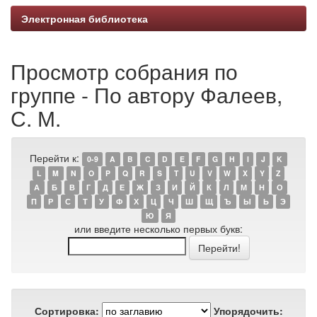
Электронная библиотека
Просмотр собрания по
группе - По автору Фалеев,
С. М.
Перейти к:
0-9
A
B
C
D
E
F
G
H
I
J
K
L
M
N
O
P
Q
R
S
T
U
V
W
X
Y
Z
А
Б
В
Г
Д
Е
Ж
З
И
Й
К
Л
М
Н
О
П
Р
С
Т
У
Ф
Х
Ц
Ч
Ш
Щ
Ъ
Ы
Ь
Э
Ю
Я
или введите несколько первых букв:
Сортировка:
Упорядочить: