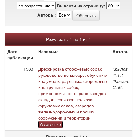
Вывести на страницу:
Авторы:
Результаты 1 по 1 из 1
Дата
Название
Авторы
публикации
1933
Дрессировка сторожевых собак:
Крылов,
руководство по выбору, обучению
И. Г.;
и службе караульных, сторожевых
Фалеев,
и патрульных собак,
С. М.
применяемых по охране заводов,
складов, совхозов, колхозов,
фруктовых садов, огородов,
железнодорожных и прочих
сооружений и территорий
Оглавление
Результаты 1 по 1 из 1