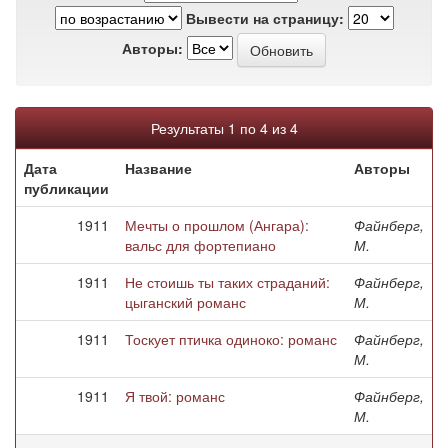
Вывести на страницу:
Авторы:
Результаты 1 по 4 из 4
Дата
Название
Авторы
публикации
1911
Мечты о прошлом (Ангара):
Файнберг,
вальс для фортепиано
М.
1911
Не стоишь ты таких страданий:
Файнберг,
цыганский романс
М.
1911
Тоскует птичка одиноко: романс
Файнберг,
М.
1911
Я твой: романс
Файнберг,
М.