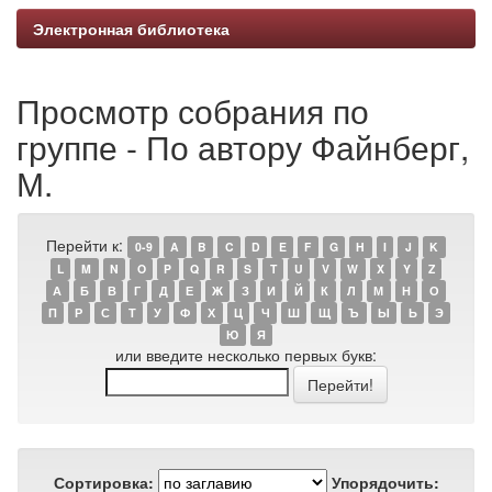
Электронная библиотека
Просмотр собрания по
группе - По автору Файнберг,
М.
Перейти к:
0-9
A
B
C
D
E
F
G
H
I
J
K
L
M
N
O
P
Q
R
S
T
U
V
W
X
Y
Z
А
Б
В
Г
Д
Е
Ж
З
И
Й
К
Л
М
Н
О
П
Р
С
Т
У
Ф
Х
Ц
Ч
Ш
Щ
Ъ
Ы
Ь
Э
Ю
Я
или введите несколько первых букв:
Сортировка:
Упорядочить: