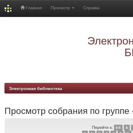
Главная
Просмотр
Справка
Skip
navigation
Электрон
Б
Электронная библиотека
Просмотр собрания по группе 
Перейти к:
0-9
A