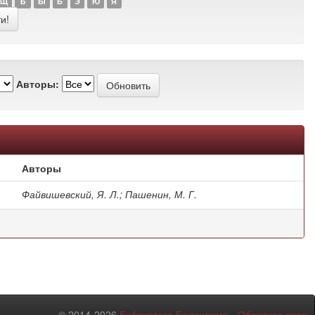
Щ
Ъ
Ы
Ь
Э
Ю
Я
Авторы:
Авторы
Файвишевский, Я. Л.; Пашенин, М. Г.
© 2014-2026
Библиотека Белинского
-
Обратная связь