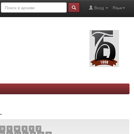
Вход
Язык
.
U
V
W
X
Y
Z