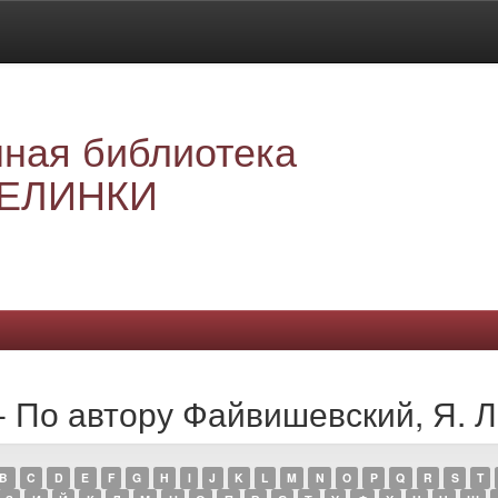
ная библиотека
ЕЛИНКИ
- По автору Файвишевский, Я. Л
B
C
D
E
F
G
H
I
J
K
L
M
N
O
P
Q
R
S
T