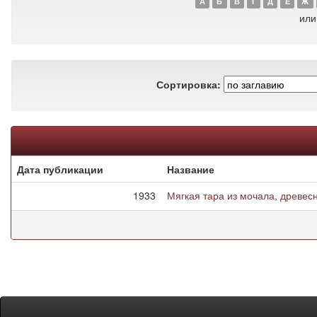
А
Б
В
Г
Д
Е
Ж
или
Сортировка:
Дата публикации
Название
1933
Мягкая тара из мочала, древесн