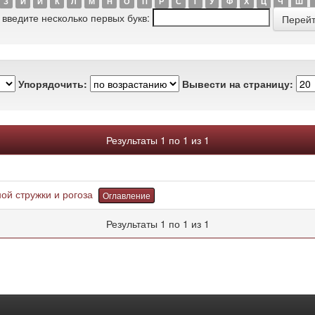
З
И
Й
К
Л
М
Н
О
П
Р
С
Т
У
Ф
Х
Ц
Ч
Ш
 введите несколько первых букв:
Упорядочить:
Вывести на страницу:
Результаты 1 по 1 из 1
ой стружки и рогоза
Оглавление
Результаты 1 по 1 из 1