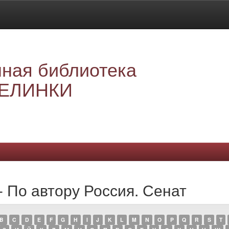
ная библиотека
ЕЛИНКИ
- По автору Россия. Сенат
B
C
D
E
F
G
H
I
J
K
L
M
N
O
P
Q
R
S
T