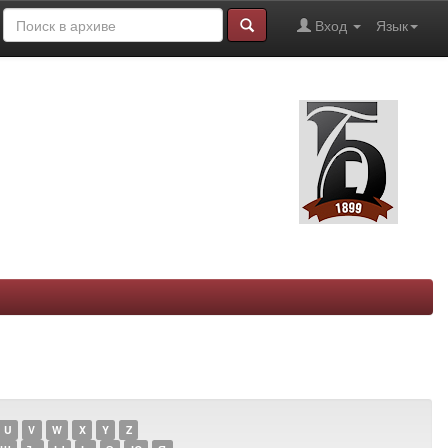
Вход
Язык
U
V
W
X
Y
Z