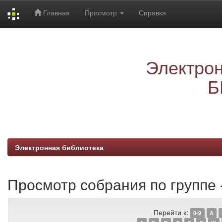
Главная
Просмотр
Справка
Skip
navigation
Электрон
Б
Электронная библиотека
Просмотр собрания по группе 
Перейти к:
0-9
A