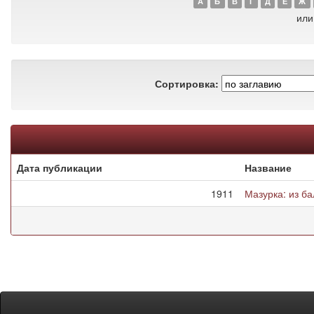
А
Б
В
Г
Д
Е
Ж
или
Сортировка:
Дата публикации
Название
1911
Мазурка: из б