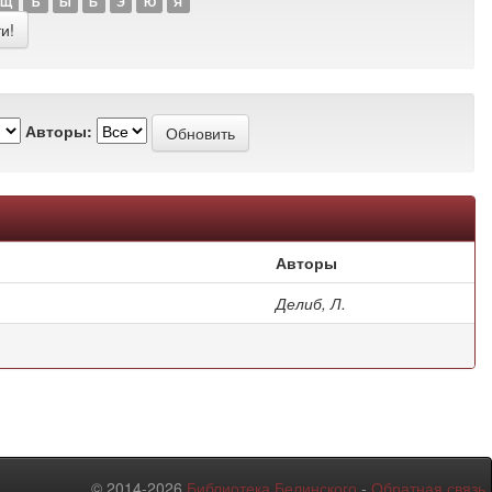
Щ
Ъ
Ы
Ь
Э
Ю
Я
Авторы:
Авторы
Делиб, Л.
© 2014-2026
Библиотека Белинского
-
Обратная связь