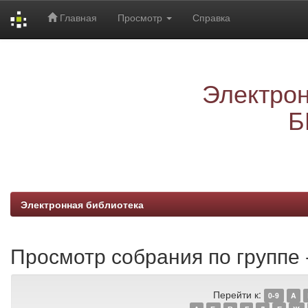
Главная
Просмотр
Справка
Skip
navigation
Электрон
Б
Электронная библиотека
Просмотр собрания по группе -
Перейти к:
0-9
A