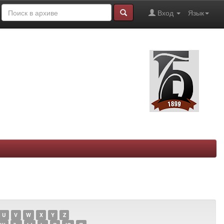
Вход
Язык
U
V
W
X
Y
Z