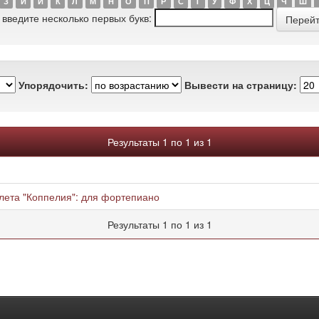
З
И
Й
К
Л
М
Н
О
П
Р
С
Т
У
Ф
Х
Ц
Ч
Ш
 введите несколько первых букв:
Упорядочить:
Вывести на страницу:
Результаты 1 по 1 из 1
алета "Коппелия": для фортепиано
Результаты 1 по 1 из 1