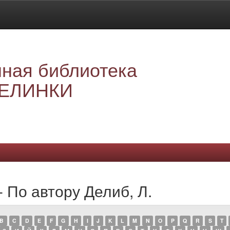
ная библиотека
ЕЛИНКИ
 По автору Делиб, Л.
B
C
D
E
F
G
H
I
J
K
L
M
N
O
P
Q
R
S
T