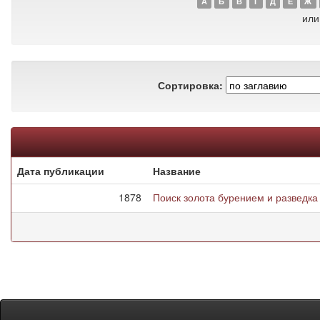
А
Б
В
Г
Д
Е
Ж
или
Сортировка:
Дата публикации
Название
1878
Поиск золота бурением и разведка 