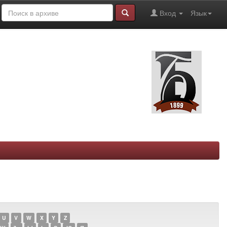
Вход
Язык
U
V
W
X
Y
Z