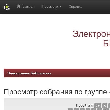
Главная
Просмотр
Справка
Skip
navigation
Электрон
Б
Электронная библиотека
Просмотр собрания по группе -
Перейти к:
0-9
A