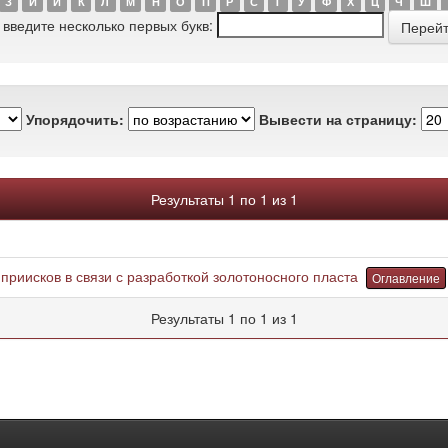
З
И
Й
К
Л
М
Н
О
П
Р
С
Т
У
Ф
Х
Ц
Ч
Ш
 введите несколько первых букв:
Упорядочить:
Вывести на страницу:
Результаты 1 по 1 из 1
приисков в связи с разработкой золотоносного пласта
Оглавление
Результаты 1 по 1 из 1