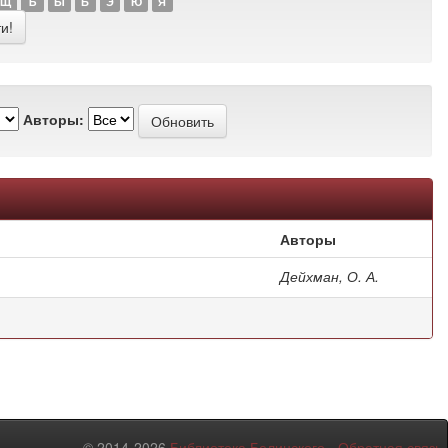
Щ
Ъ
Ы
Ь
Э
Ю
Я
Авторы:
Авторы
Дейхман, О. А.
© 2014-2026
Библиотека Белинского
-
Обратная связь