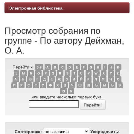
Электронная библиотека
Просмотр собрания по
группе - По автору Дейхман,
О. А.
Перейти к:
0-9
A
B
C
D
E
F
G
H
I
J
K
L
M
N
O
P
Q
R
S
T
U
V
W
X
Y
Z
А
Б
В
Г
Д
Е
Ж
З
И
Й
К
Л
М
Н
О
П
Р
С
Т
У
Ф
Х
Ц
Ч
Ш
Щ
Ъ
Ы
Ь
Э
Ю
Я
или введите несколько первых букв:
Сортировка:
Упорядочить: