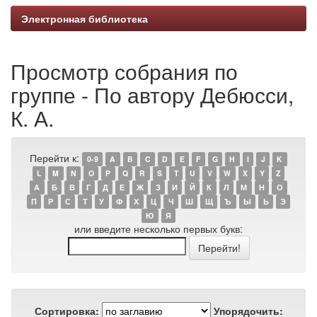
Электронная библиотека
Просмотр собрания по
группе - По автору Дебюсси,
К. А.
Перейти к:
0-9
A
B
C
D
E
F
G
H
I
J
K
L
M
N
O
P
Q
R
S
T
U
V
W
X
Y
Z
А
Б
В
Г
Д
Е
Ж
З
И
Й
К
Л
М
Н
О
П
Р
С
Т
У
Ф
Х
Ц
Ч
Ш
Щ
Ъ
Ы
Ь
Э
Ю
Я
или введите несколько первых букв:
Сортировка:
Упорядочить: