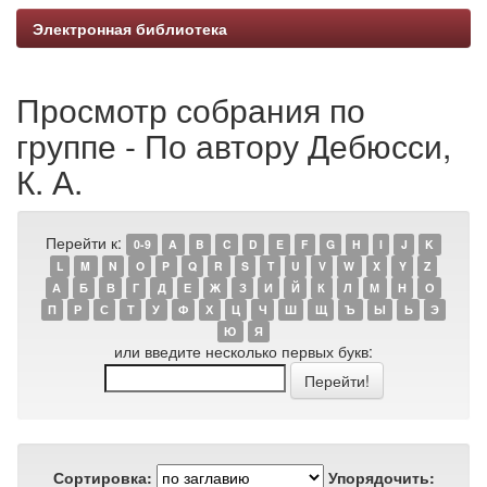
Электронная библиотека
Просмотр собрания по
группе - По автору Дебюсси,
К. А.
Перейти к:
0-9
A
B
C
D
E
F
G
H
I
J
K
L
M
N
O
P
Q
R
S
T
U
V
W
X
Y
Z
А
Б
В
Г
Д
Е
Ж
З
И
Й
К
Л
М
Н
О
П
Р
С
Т
У
Ф
Х
Ц
Ч
Ш
Щ
Ъ
Ы
Ь
Э
Ю
Я
или введите несколько первых букв:
Сортировка:
Упорядочить: