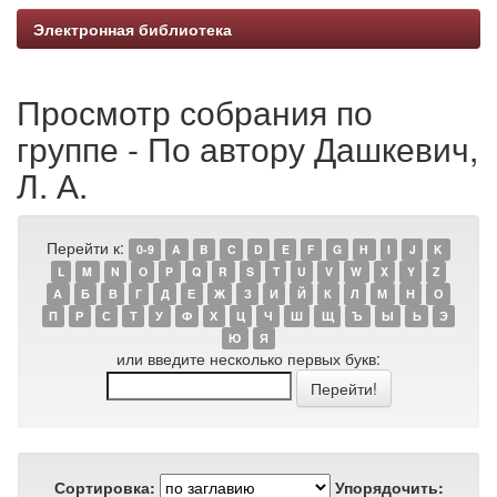
Электронная библиотека
Просмотр собрания по
группе - По автору Дашкевич,
Л. А.
Перейти к:
0-9
A
B
C
D
E
F
G
H
I
J
K
L
M
N
O
P
Q
R
S
T
U
V
W
X
Y
Z
А
Б
В
Г
Д
Е
Ж
З
И
Й
К
Л
М
Н
О
П
Р
С
Т
У
Ф
Х
Ц
Ч
Ш
Щ
Ъ
Ы
Ь
Э
Ю
Я
или введите несколько первых букв:
Сортировка:
Упорядочить: