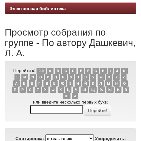
Электронная библиотека
Просмотр собрания по
группе - По автору Дашкевич,
Л. А.
Перейти к:
0-9
A
B
C
D
E
F
G
H
I
J
K
L
M
N
O
P
Q
R
S
T
U
V
W
X
Y
Z
А
Б
В
Г
Д
Е
Ж
З
И
Й
К
Л
М
Н
О
П
Р
С
Т
У
Ф
Х
Ц
Ч
Ш
Щ
Ъ
Ы
Ь
Э
Ю
Я
или введите несколько первых букв:
Сортировка:
Упорядочить: