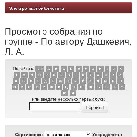
Электронная библиотека
Просмотр собрания по
группе - По автору Дашкевич,
Л. А.
Перейти к:
0-9
A
B
C
D
E
F
G
H
I
J
K
L
M
N
O
P
Q
R
S
T
U
V
W
X
Y
Z
А
Б
В
Г
Д
Е
Ж
З
И
Й
К
Л
М
Н
О
П
Р
С
Т
У
Ф
Х
Ц
Ч
Ш
Щ
Ъ
Ы
Ь
Э
Ю
Я
или введите несколько первых букв:
Сортировка:
Упорядочить: