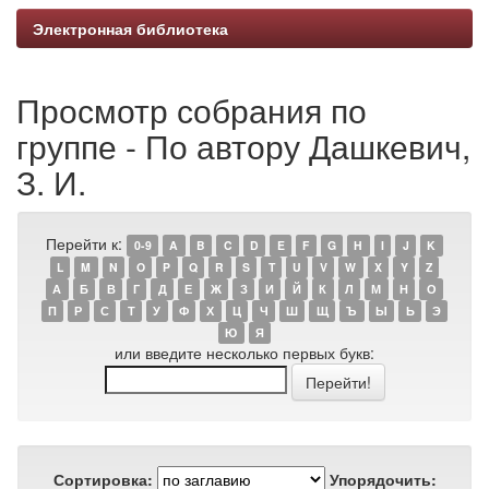
Электронная библиотека
Просмотр собрания по
группе - По автору Дашкевич,
З. И.
Перейти к:
0-9
A
B
C
D
E
F
G
H
I
J
K
L
M
N
O
P
Q
R
S
T
U
V
W
X
Y
Z
А
Б
В
Г
Д
Е
Ж
З
И
Й
К
Л
М
Н
О
П
Р
С
Т
У
Ф
Х
Ц
Ч
Ш
Щ
Ъ
Ы
Ь
Э
Ю
Я
или введите несколько первых букв:
Сортировка:
Упорядочить: