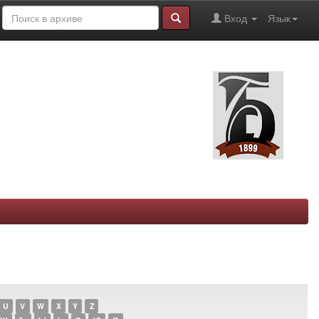
Вход
Язык
U
V
W
X
Y
Z