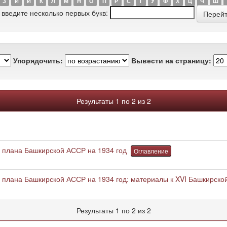
З
И
Й
К
Л
М
Н
О
П
Р
С
Т
У
Ф
Х
Ц
Ч
Ш
 введите несколько первых букв:
Упорядочить:
Вывести на страницу:
Результаты 1 по 2 из 2
 плана Башкирской АССР на 1934 год
Оглавление
 плана Башкирской АССР на 1934 год: материалы к XVI Башкирско
Результаты 1 по 2 из 2