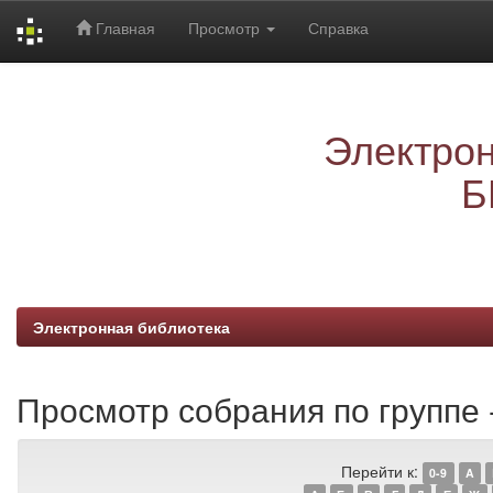
Главная
Просмотр
Справка
Skip
navigation
Электрон
Б
Электронная библиотека
Просмотр собрания по группе -
Перейти к:
0-9
A