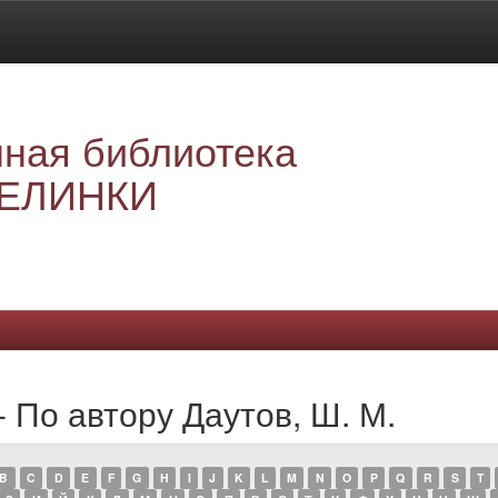
ная библиотека
ЕЛИНКИ
 По автору Даутов, Ш. М.
B
C
D
E
F
G
H
I
J
K
L
M
N
O
P
Q
R
S
T