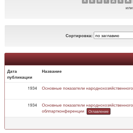
А
Б
В
Г
Д
Е
Ж
или
Сортировка:
Дата
Название
публикации
1934
Основные показатели народнохозяйственного
1934
Основные показатели народнохозяйственного
облпартконференции
Оглавление