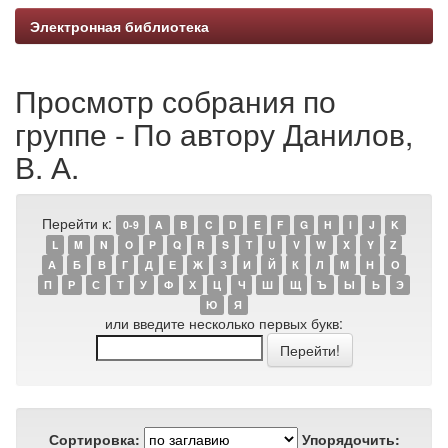
Электронная библиотека
Просмотр собрания по
группе - По автору Данилов,
В. А.
Перейти к:
0-9
A
B
C
D
E
F
G
H
I
J
K
L
M
N
O
P
Q
R
S
T
U
V
W
X
Y
Z
А
Б
В
Г
Д
Е
Ж
З
И
Й
К
Л
М
Н
О
П
Р
С
Т
У
Ф
Х
Ц
Ч
Ш
Щ
Ъ
Ы
Ь
Э
Ю
Я
или введите несколько первых букв:
Сортировка:
Упорядочить: